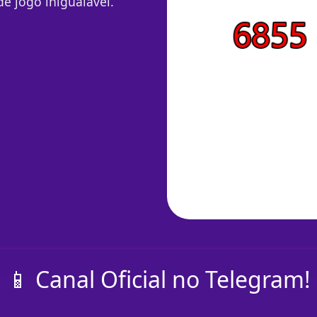
e jogo inigualável.
📱 Canal Oficial no Telegram!