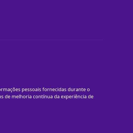
formações pessoais fornecidas durante o
ns de melhoria contínua da experiência de