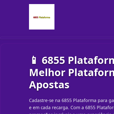
📱 6855 Platafor
Melhor Platafor
Apostas
Cadastre-se na 6855 Plataforma para g
e em cada recarga. Com a 6855 Platafor