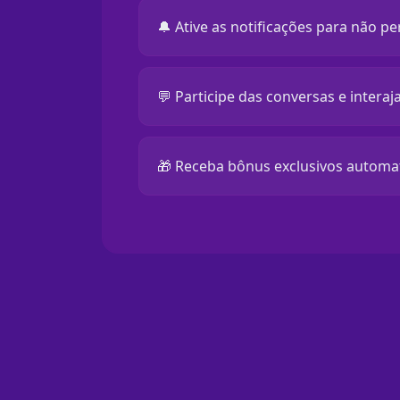
🔔 Ative as notificações para não p
💬 Participe das conversas e interaj
🎁 Receba bônus exclusivos autom