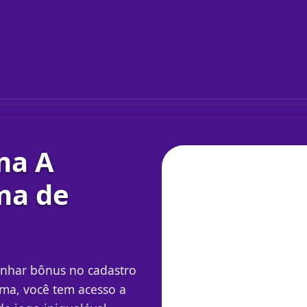
ma A
ma de
anhar bônus no cadastro
ma, você tem acesso a