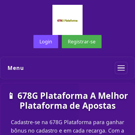
Login
Registrar-se
Menu
📱 678G Plataforma A Melhor
Plataforma de Apostas
Cadastre-se na 678G Plataforma para ganhar
bônus no cadastro e em cada recarga. Com a