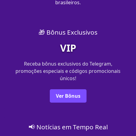
brasileiros.
🎁 Bônus Exclusivos
VIP
Receba bônus exclusivos do Telegram,
promoções especiais e códigos promocionais
únicos!
Ver Bônus
📢 Notícias em Tempo Real