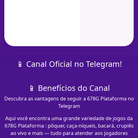
📱 Canal Oficial no Telegram!
📱 Benefícios do Canal
Descubra as vantagens de seguir a 678G Plataforma no
Telegram
Aqui você encontra uma grande variedade de jogos da
678G Plataforma : pôquer, caça-níqueis, bacará, crupiês
ao vivo e mais — tudo para atender aos jogadores