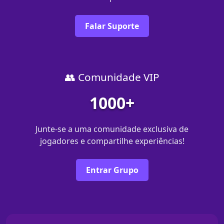
Falar Suporte
👥 Comunidade VIP
1000+
Junte-se a uma comunidade exclusiva de
jogadores e compartilhe experiências!
Entrar Grupo