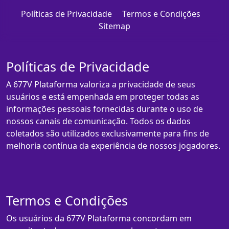
Políticas de Privacidade
Termos e Condições
Sitemap
Políticas de Privacidade
A 677V Plataforma valoriza a privacidade de seus
usuários e está empenhada em proteger todas as
informações pessoais fornecidas durante o uso de
nossos canais de comunicação. Todos os dados
coletados são utilizados exclusivamente para fins de
melhoria contínua da experiência de nossos jogadores.
Termos e Condições
Os usuários da 677V Plataforma concordam em