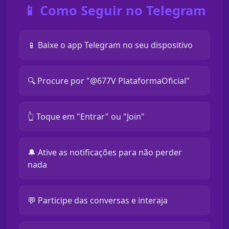
📱 Como Seguir no Telegram
📱 Baixe o app Telegram no seu dispositivo
🔍 Procure por "@677V PlataformaOficial"
👆 Toque em "Entrar" ou "Join"
🔔 Ative as notificações para não perder
nada
💬 Participe das conversas e interaja