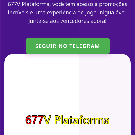
677V Plataforma, você tem acesso a promoções
incríveis e uma experiência de jogo inigualável.
Junte-se aos vencedores agora!
SEGUIR NO TELEGRAM