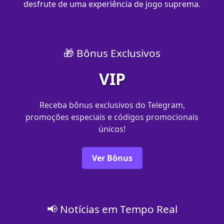
desfrute de uma experiência de jogo suprema.
🎁 Bônus Exclusivos
VIP
Receba bônus exclusivos do Telegram,
promoções especiais e códigos promocionais
únicos!
Ver Bônus
📢 Notícias em Tempo Real