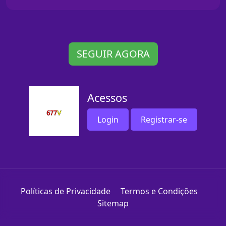
SEGUIR AGORA
Acessos
Login
Registrar-se
Políticas de Privacidade
Termos e Condições
Sitemap