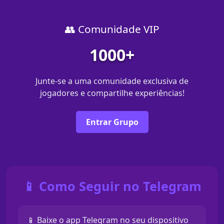
👥 Comunidade VIP
1000+
Junte-se a uma comunidade exclusiva de
jogadores e compartilhe experiências!
Entrar Grupo
📱 Como Seguir no Telegram
📱 Baixe o app Telegram no seu dispositivo