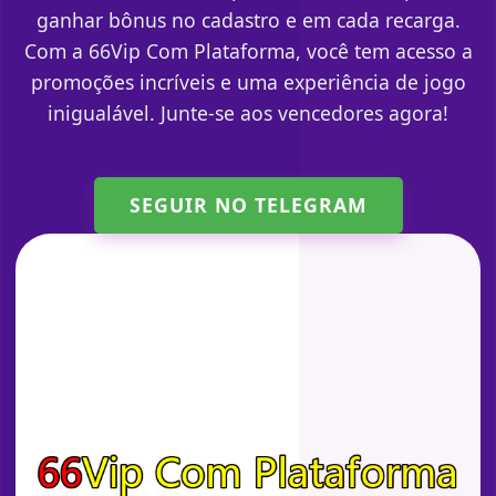
ganhar bônus no cadastro e em cada recarga.
Com a 66Vip Com Plataforma, você tem acesso a
promoções incríveis e uma experiência de jogo
inigualável. Junte-se aos vencedores agora!
SEGUIR NO TELEGRAM