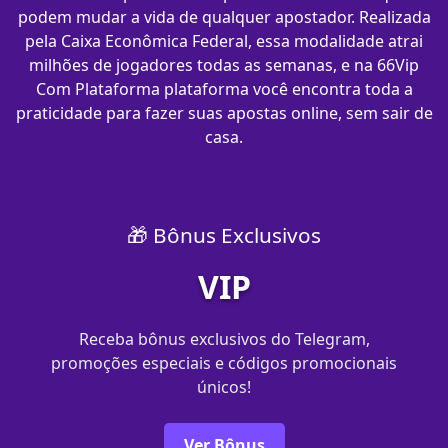
podem mudar a vida de qualquer apostador. Realizada
pela Caixa Econômica Federal, essa modalidade atrai
milhões de jogadores todas as semanas, e na 66Vip
Com Plataforma plataforma você encontra toda a
praticidade para fazer suas apostas online, sem sair de
casa.
🎁 Bônus Exclusivos
VIP
Receba bônus exclusivos do Telegram,
promoções especiais e códigos promocionais
únicos!
Ver Bônus