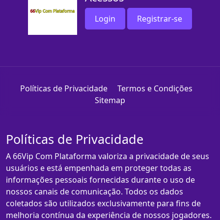
Login
Registrar-se
Políticas de Privacidade
Termos e Condições
Sitemap
Políticas de Privacidade
A 66Vip Com Plataforma valoriza a privacidade de seus
usuários e está empenhada em proteger todas as
informações pessoais fornecidas durante o uso de
nossos canais de comunicação. Todos os dados
coletados são utilizados exclusivamente para fins de
melhoria contínua da experiência de nossos jogadores.