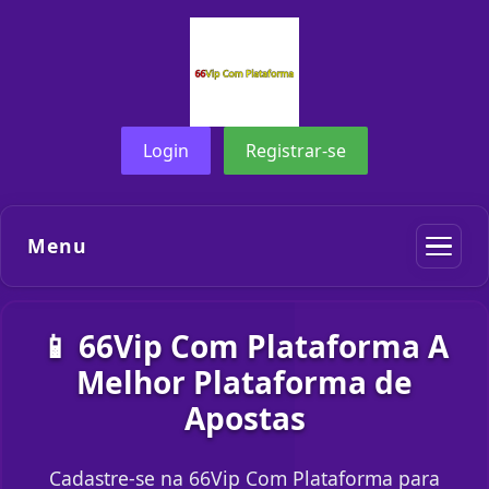
Login
Registrar-se
Menu
📱 66Vip Com Plataforma A
Melhor Plataforma de
Apostas
Cadastre-se na 66Vip Com Plataforma para