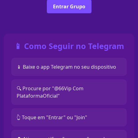
Entrar Grupo
📱 Como Seguir no Telegram
📱 Baixe o app Telegram no seu dispositivo
🔍 Procure por "@66Vip Com
PlataformaOficial"
👆 Toque em "Entrar" ou "Join"