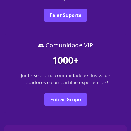
Falar Suporte
👥 Comunidade VIP
1000+
Junte-se a uma comunidade exclusiva de
jogadores e compartilhe experiências!
Entrar Grupo