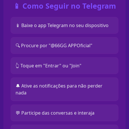
📱 Como Seguir no Telegram
📱 Baixe o app Telegram no seu dispositivo
🔍 Procure por "@66GG APPOficial"
👆 Toque em "Entrar" ou "Join"
🔔 Ative as notificações para não perder
nada
💬 Participe das conversas e interaja