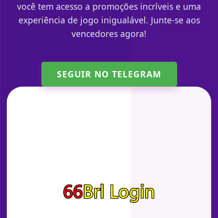
você tem acesso a promoções incríveis e uma
experiência de jogo inigualável. Junte-se aos
vencedores agora!
SEGUIR NO TELEGRAM