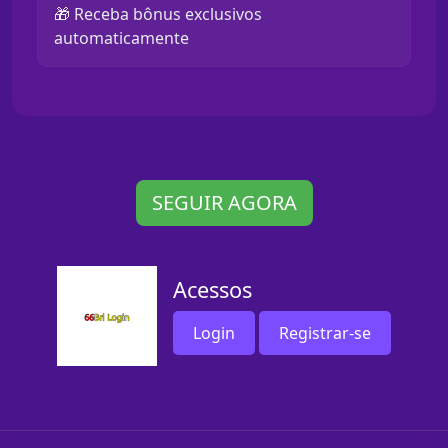
🎁 Receba bônus exclusivos
automaticamente
SEGUIR AGORA
Acessos
Login
Registrar-se