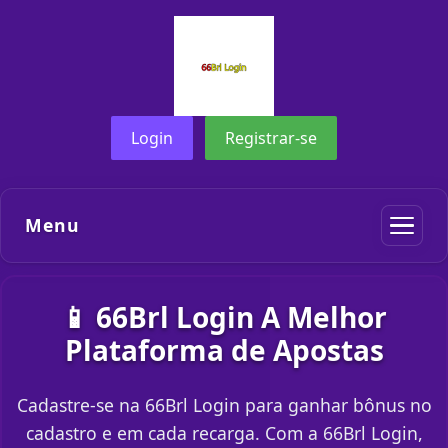
Login
Registrar-se
Menu
📱 66Brl Login A Melhor
Plataforma de Apostas
Cadastre-se na 66Brl Login para ganhar bônus no
cadastro e em cada recarga. Com a 66Brl Login,