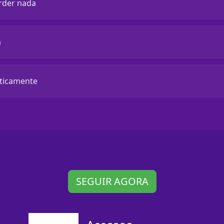
erder nada
a
aticamente
SEGUIR AGORA