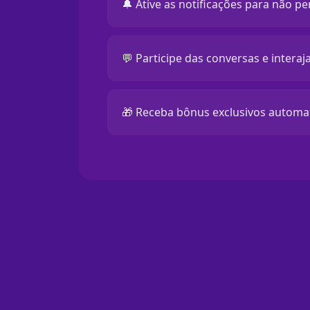
🔔 Ative as notificações para não p
💬 Participe das conversas e interaj
🎁 Receba bônus exclusivos autom