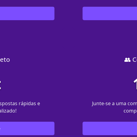
reto
👥 
t
espostas rápidas e
Junte-se a uma com
lizado!
compa
e