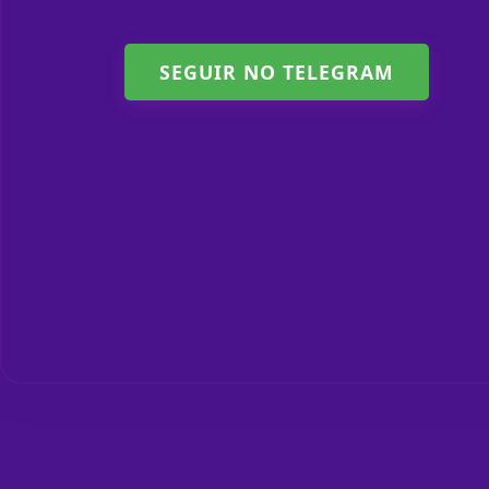
SEGUIR NO TELEGRAM