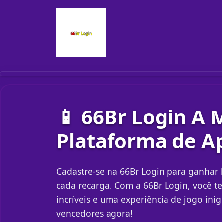
📱 66Br Login A 
Plataforma de A
Cadastre-se na 66Br Login para ganhar
cada recarga. Com a 66Br Login, você 
incríveis e uma experiência de jogo inig
vencedores agora!