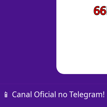
📱 Canal Oficial no Telegram!