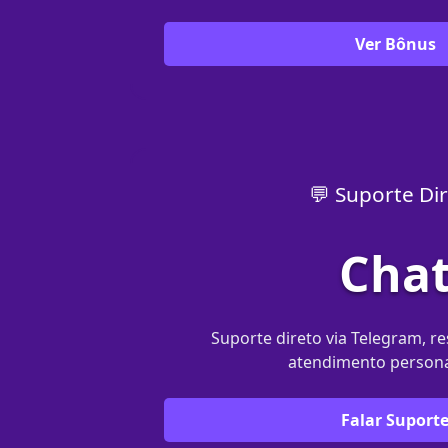
Ver Bônus
💬 Suporte Di
Cha
Suporte direto via Telegram, r
atendimento persona
Falar Suport