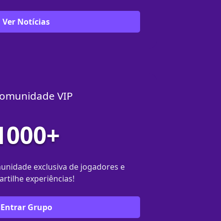
Ver Notícias
Comunidade VIP
1000+
unidade exclusiva de jogadores e
rtilhe experiências!
Entrar Grupo