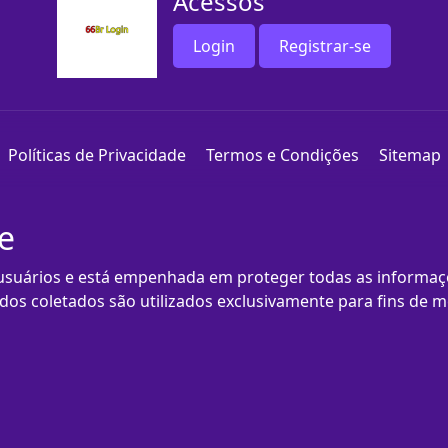
Acessos
Login
Registrar-se
Políticas de Privacidade
Termos e Condições
Sitemap
de
s usuários e está empenhada em proteger todas as informaç
os coletados são utilizados exclusivamente para fins de m