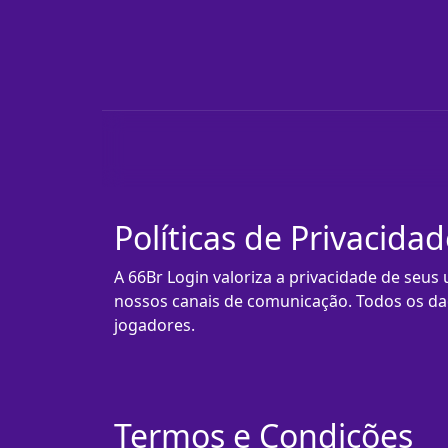
Políticas de Privacida
A 66Br Login valoriza a privacidade de seu
nossos canais de comunicação. Todos os dad
jogadores.
Termos e Condições