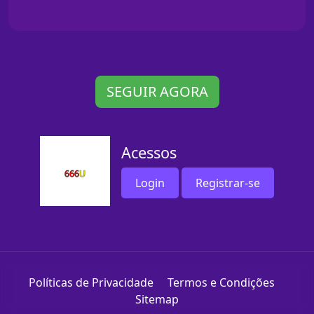
SEGUIR AGORA
Acessos
Login
Registrar-se
Políticas de Privacidade
Termos e Condições
Sitemap