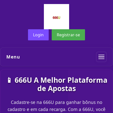
Login
Registrar-se
Menu
📱 666U A Melhor Plataforma
de Apostas
Cadastre-se na 666U para ganhar bônus no
cadastro e em cada recarga. Com a 666U, você