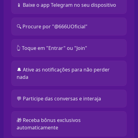
📱 Baixe o app Telegram no seu dispositivo
🔍 Procure por "@666UOficial"
👆 Toque em "Entrar" ou "Join"
🔔 Ative as notificações para não perder
nada
💬 Participe das conversas e interaja
🎁 Receba bônus exclusivos
automaticamente