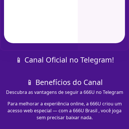
📱 Canal Oficial no Telegram!
📱 Benefícios do Canal
Descubra as vantagens de seguir a 666U no Telegram
Para melhorar a experiência online, a 666U criou um
acesso web especial — com a 666U Brasil , você joga
sem precisar baixar nada.