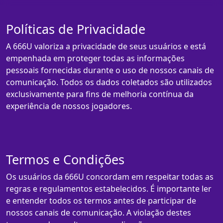
Políticas de Privacidade
A 666U valoriza a privacidade de seus usuários e está
empenhada em proteger todas as informações
pessoais fornecidas durante o uso de nossos canais de
comunicação. Todos os dados coletados são utilizados
exclusivamente para fins de melhoria contínua da
experiência de nossos jogadores.
Termos e Condições
Os usuários da 666U concordam em respeitar todas as
regras e regulamentos estabelecidos. É importante ler
e entender todos os termos antes de participar de
nossos canais de comunicação. A violação destes