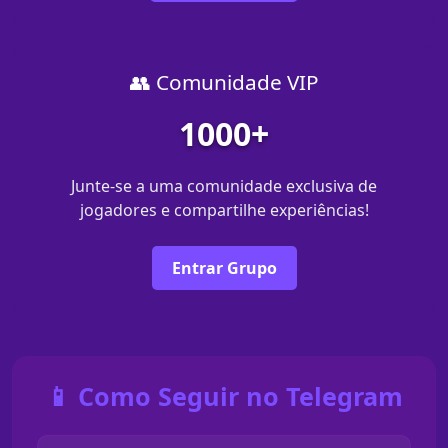
👥 Comunidade VIP
1000+
Junte-se a uma comunidade exclusiva de
jogadores e compartilhe experiências!
Entrar Grupo
📱 Como Seguir no Telegram