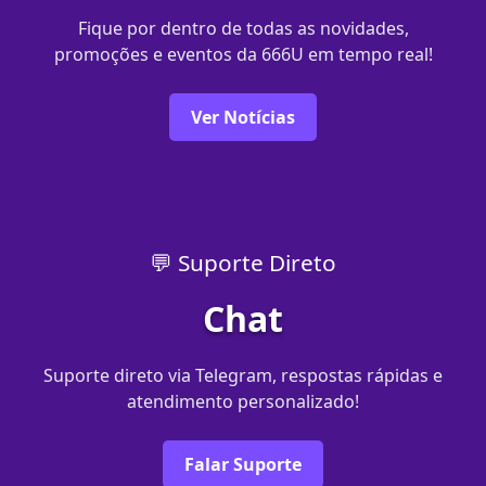
Fique por dentro de todas as novidades,
promoções e eventos da 666U em tempo real!
Ver Notícias
💬 Suporte Direto
Chat
Suporte direto via Telegram, respostas rápidas e
atendimento personalizado!
Falar Suporte