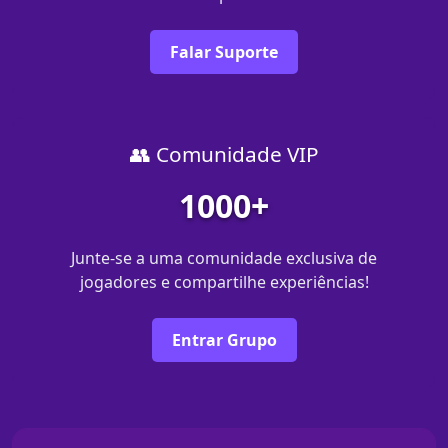
Falar Suporte
👥 Comunidade VIP
1000+
Junte-se a uma comunidade exclusiva de
jogadores e compartilhe experiências!
Entrar Grupo