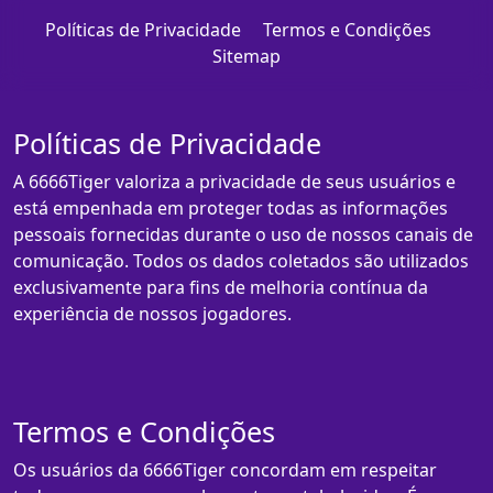
Políticas de Privacidade
Termos e Condições
Sitemap
Políticas de Privacidade
A 6666Tiger valoriza a privacidade de seus usuários e
está empenhada em proteger todas as informações
pessoais fornecidas durante o uso de nossos canais de
comunicação. Todos os dados coletados são utilizados
exclusivamente para fins de melhoria contínua da
experiência de nossos jogadores.
Termos e Condições
Os usuários da 6666Tiger concordam em respeitar