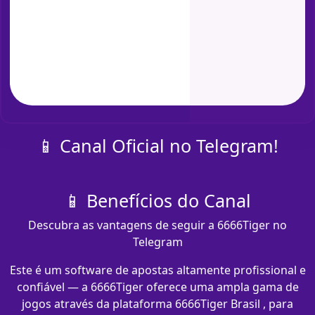
📱 Canal Oficial no Telegram!
📱 Benefícios do Canal
Descubra as vantagens de seguir a 6666Tiger no
Telegram
Este é um software de apostas altamente profissional e
confiável — a 6666Tiger oferece uma ampla gama de
jogos através da plataforma 6666Tiger Brasil , para