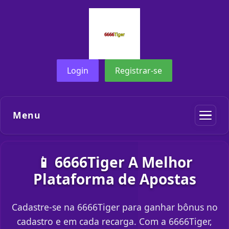
Login
Registrar-se
Menu
📱 6666Tiger A Melhor
Plataforma de Apostas
Cadastre-se na 6666Tiger para ganhar bônus no
cadastro e em cada recarga. Com a 6666Tiger,