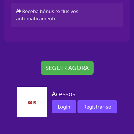
🎁 Receba bônus exclusivos
automaticamente
SEGUIR AGORA
Acessos
Login
Registrar-se