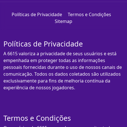
Políticas de Privacidade
Termos e Condições
Sitemap
Políticas de Privacidade
A 6615 valoriza a privacidade de seus usuários e está
empenhada em proteger todas as informações
pessoais fornecidas durante o uso de nossos canais de
comunicação. Todos os dados coletados são utilizados
exclusivamente para fins de melhoria contínua da
experiência de nossos jogadores.
Termos e Condições