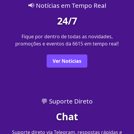
📢 Notícias em Tempo Real
24/7
Fique por dentro de todas as novidades,
promoções e eventos da 6615 em tempo real!
Ver Notícias
💬 Suporte Direto
Chat
Suporte direto via Telegram, respostas rápidas e