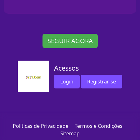
SEGUIR AGORA
Acessos
Login
Registrar-se
Políticas de Privacidade
Termos e Condições
Sitemap