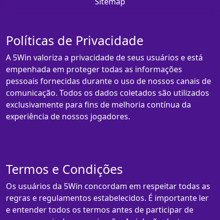
Sitemap
Políticas de Privacidade
A 5Win valoriza a privacidade de seus usuários e está
empenhada em proteger todas as informações
pessoais fornecidas durante o uso de nossos canais de
comunicação. Todos os dados coletados são utilizados
exclusivamente para fins de melhoria contínua da
experiência de nossos jogadores.
Termos e Condições
Os usuários da 5Win concordam em respeitar todas as
regras e regulamentos estabelecidos. É importante ler
e entender todos os termos antes de participar de