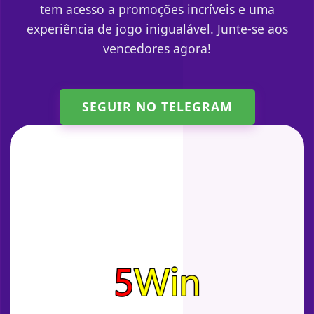
tem acesso a promoções incríveis e uma
experiência de jogo inigualável. Junte-se aos
vencedores agora!
SEGUIR NO TELEGRAM