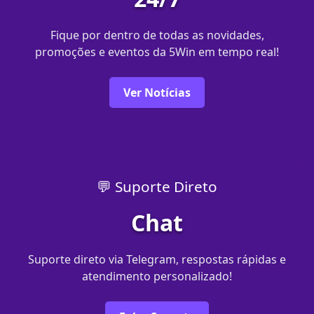
Fique por dentro de todas as novidades,
promoções e eventos da 5Win em tempo real!
Ver Notícias
💬 Suporte Direto
Chat
Suporte direto via Telegram, respostas rápidas e
atendimento personalizado!