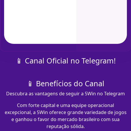
📱 Canal Oficial no Telegram!
📱 Benefícios do Canal
Descubra as vantagens de seguir a 5Win no Telegram
Com forte capital e uma equipe operacional
excepcional, a 5Win oferece grande variedade de jogos
e ganhou o favor do mercado brasileiro com sua
reputação sólida.