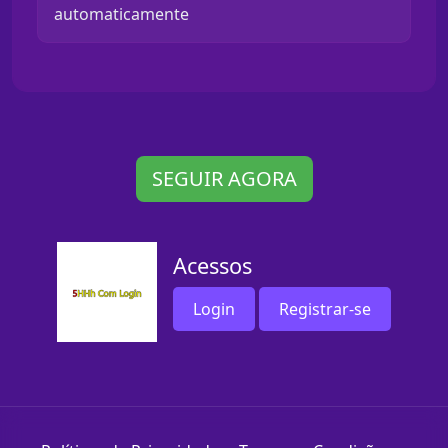
automaticamente
SEGUIR AGORA
Acessos
Login
Registrar-se