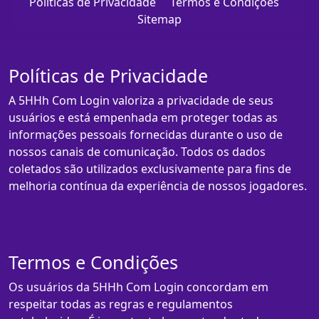
Políticas de Privacidade
Termos e Condições
Sitemap
Políticas de Privacidade
A 5HHh Com Login valoriza a privacidade de seus
usuários e está empenhada em proteger todas as
informações pessoais fornecidas durante o uso de
nossos canais de comunicação. Todos os dados
coletados são utilizados exclusivamente para fins de
melhoria contínua da experiência de nossos jogadores.
Termos e Condições
Os usuários da 5HHh Com Login concordam em
respeitar todas as regras e regulamentos