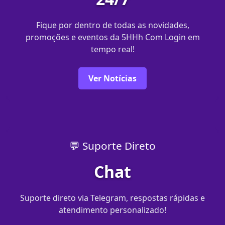
Fique por dentro de todas as novidades,
promoções e eventos da 5HHh Com Login em
tempo real!
Ver Notícias
💬 Suporte Direto
Chat
Suporte direto via Telegram, respostas rápidas e
atendimento personalizado!