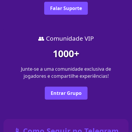
Falar Suporte
👥 Comunidade VIP
1000+
Junte-se a uma comunidade exclusiva de
jogadores e compartilhe experiências!
Entrar Grupo
📱 Como Seguir no Telegram