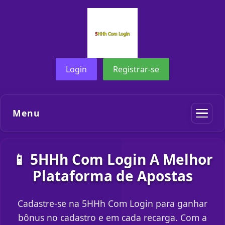
Login
Registrar-se
Menu
📱 5HHh Com Login A Melhor
Plataforma de Apostas
Cadastre-se na 5HHh Com Login para ganhar
bônus no cadastro e em cada recarga. Com a