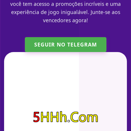
você tem acesso a promoções incríveis e uma
experiência de jogo inigualável. Junte-se aos
vencedores agora!
SEGUIR NO TELEGRAM