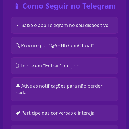
📱 Como Seguir no Telegram
📱 Baixe o app Telegram no seu dispositivo
🔍 Procure por "@5HHh.ComOficial"
👆 Toque em "Entrar" ou "Join"
🔔 Ative as notificações para não perder
nada
💬 Participe das conversas e interaja