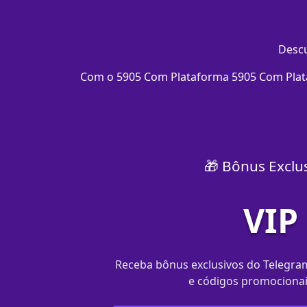
Descu
Com o 5905 Com Plataforma 5905 Com Platafo
🎁 Bônus Exclu
VIP
Receba bônus exclusivos do Telegra
e códigos promocionai