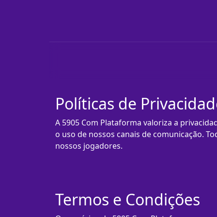
Políticas de Privacida
A 5905 Com Plataforma valoriza a privacid
o uso de nossos canais de comunicação. Tod
nossos jogadores.
Termos e Condições