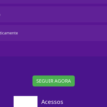
a
aticamente
SEGUIR AGORA
Acessos