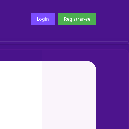
Login
Registrar-se