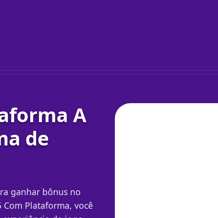
taforma A
ma de
ara ganhar bônus no
5 Com Plataforma, você