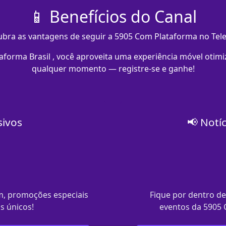
📱 Benefícios do Canal
bra as vantagens de seguir a 5905 Com Plataforma no Te
rma Brasil , você aproveita uma experiência móvel otimiz
qualquer momento — registre-se e ganhe!
sivos
📢 Notí
m, promoções especiais
Fique por dentro d
s únicos!
eventos da 5905 