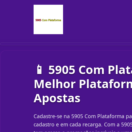
📱 5905 Com Pla
Melhor Platafor
Apostas
Cadastre-se na 5905 Com Plataforma p
cadastro e em cada recarga. Com a 590