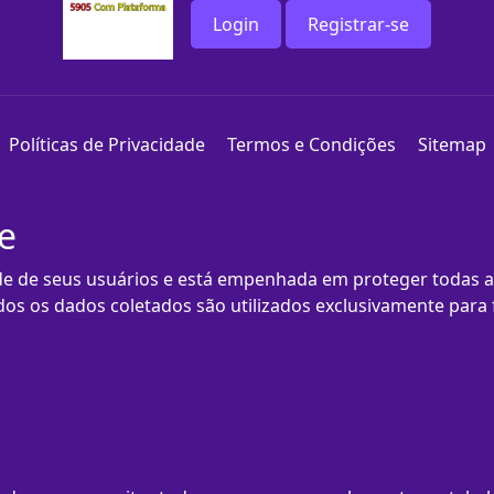
Login
Registrar-se
Políticas de Privacidade
Termos e Condições
Sitemap
de
ade de seus usuários e está empenhada em proteger todas 
os os dados coletados são utilizados exclusivamente para 