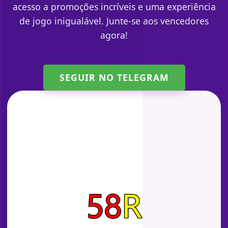
acesso a promoções incríveis e uma experiência
de jogo inigualável. Junte-se aos vencedores
agora!
SEGUIR NO TELEGRAM