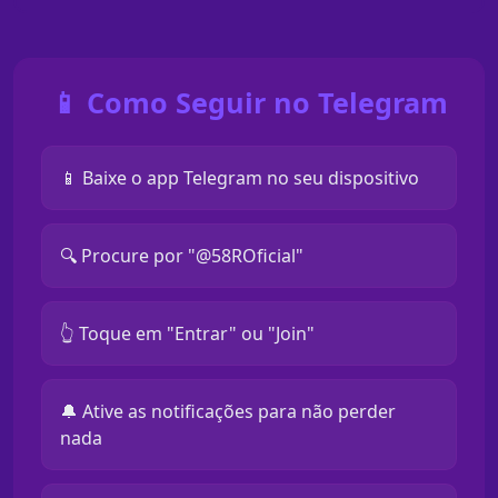
📱 Como Seguir no Telegram
📱 Baixe o app Telegram no seu dispositivo
🔍 Procure por "@58ROficial"
👆 Toque em "Entrar" ou "Join"
🔔 Ative as notificações para não perder
nada