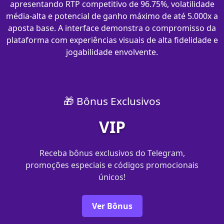
apresentando RTP competitivo de 96.75%, volatilidade
média-alta e potencial de ganho máximo de até 5.000x a
aposta base. A interface demonstra o compromisso da
plataforma com experiências visuais de alta fidelidade e
jogabilidade envolvente.
🎁 Bônus Exclusivos
VIP
Receba bônus exclusivos do Telegram,
promoções especiais e códigos promocionais
únicos!
Ver Bônus