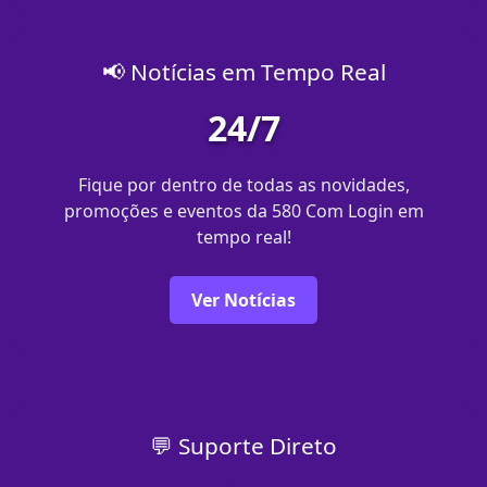
📢 Notícias em Tempo Real
24/7
Fique por dentro de todas as novidades,
promoções e eventos da 580 Com Login em
tempo real!
Ver Notícias
💬 Suporte Direto