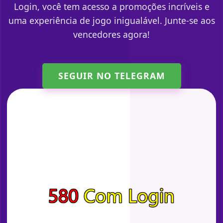
Login, você tem acesso a promoções incríveis e
uma experiência de jogo inigualável. Junte-se aos
vencedores agora!
SEGUIR NO TELEGRAM