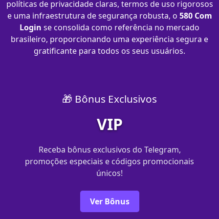
políticas de privacidade claras, termos de uso rigorosos
e uma infraestrutura de segurança robusta, o
580 Com
Login
se consolida como referência no mercado
brasileiro, proporcionando uma experiência segura e
gratificante para todos os seus usuários.
🎁 Bônus Exclusivos
VIP
Receba bônus exclusivos do Telegram,
promoções especiais e códigos promocionais
únicos!
Ver Bônus