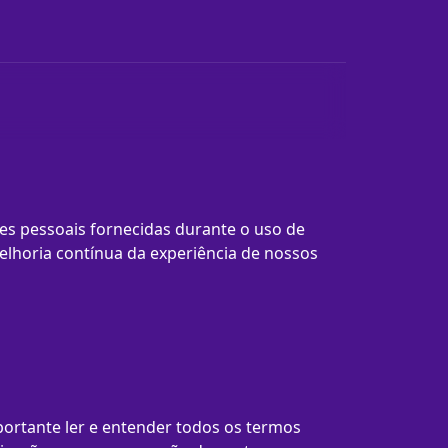
es pessoais fornecidas durante o uso de
elhoria contínua da experiência de nossos
ortante ler e entender todos os termos