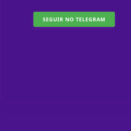
SEGUIR NO TELEGRAM