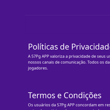
Políticas de Privacida
A 57Pg APP valoriza a privacidade de seus 
nossos canais de comunicação. Todos os dad
jogadores.
Termos e Condições
Os usuários da 57Pg APP concordam em resp