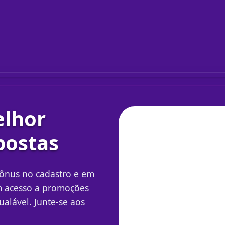
elhor
postas
ônus no cadastro e em
m acesso a promoções
ualável. Junte-se aos