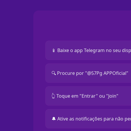
📱 Baixe o app Telegram no seu disp
🔍 Procure por "@57Pg APPOficial"
👆 Toque em "Entrar" ou "Join"
🔔 Ative as notificações para não p