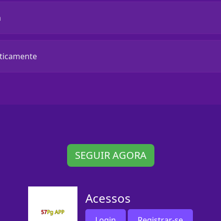
a
aticamente
SEGUIR AGORA
Acessos
Login
Registrar-se