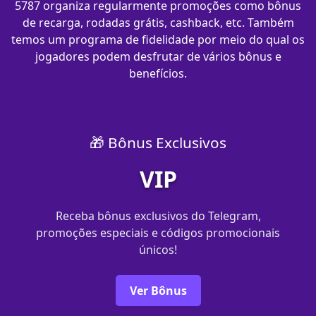
5787 organiza regularmente promoções como bônus
de recarga, rodadas grátis, cashback, etc. Também
temos um programa de fidelidade por meio do qual os
jogadores podem desfrutar de vários bônus e
benefícios.
🎁 Bônus Exclusivos
VIP
Receba bônus exclusivos do Telegram,
promoções especiais e códigos promocionais
únicos!
Ver Bônus