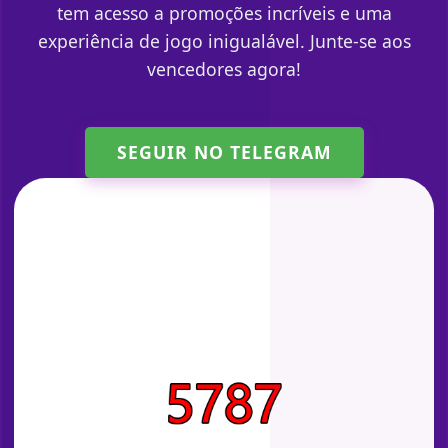
tem acesso a promoções incríveis e uma
experiência de jogo inigualável. Junte-se aos
vencedores agora!
SEGUIR NO TELEGRAM