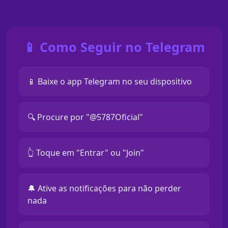
📱 Como Seguir no Telegram
📱 Baixe o app Telegram no seu dispositivo
🔍 Procure por "@5787Oficial"
👆 Toque em "Entrar" ou "Join"
🔔 Ative as notificações para não perder
nada