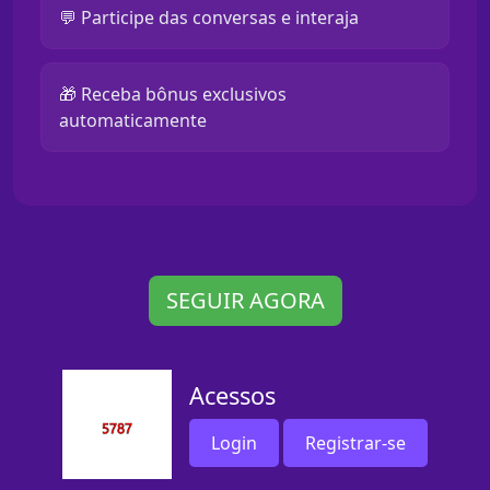
💬 Participe das conversas e interaja
🎁 Receba bônus exclusivos
automaticamente
SEGUIR AGORA
Acessos
Login
Registrar-se