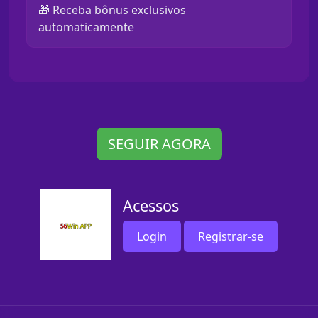
🎁 Receba bônus exclusivos
automaticamente
SEGUIR AGORA
Acessos
Login
Registrar-se