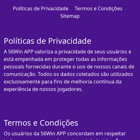
Políticas de Privacidade
Termos e Condições
Sitemap
Políticas de Privacidade
A 56Win APP valoriza a privacidade de seus usuários e
está empenhada em proteger todas as informações
pessoais fornecidas durante o uso de nossos canais de
comunicação. Todos os dados coletados são utilizados
exclusivamente para fins de melhoria contínua da
experiência de nossos jogadores.
Termos e Condições
Os usuários da 56Win APP concordam em respeitar