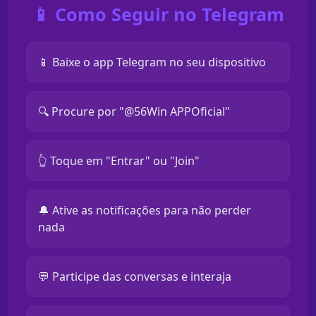
📱 Como Seguir no Telegram
📱 Baixe o app Telegram no seu dispositivo
🔍 Procure por "@56Win APPOficial"
👆 Toque em "Entrar" ou "Join"
🔔 Ative as notificações para não perder
nada
💬 Participe das conversas e interaja