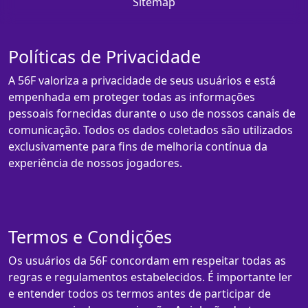
Sitemap
Políticas de Privacidade
A 56F valoriza a privacidade de seus usuários e está
empenhada em proteger todas as informações
pessoais fornecidas durante o uso de nossos canais de
comunicação. Todos os dados coletados são utilizados
exclusivamente para fins de melhoria contínua da
experiência de nossos jogadores.
Termos e Condições
Os usuários da 56F concordam em respeitar todas as
regras e regulamentos estabelecidos. É importante ler
e entender todos os termos antes de participar de