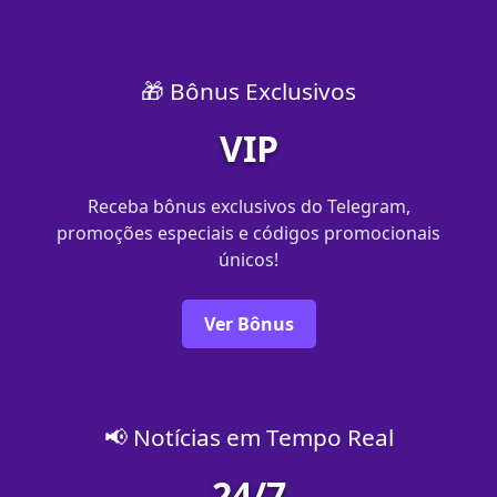
🎁 Bônus Exclusivos
VIP
Receba bônus exclusivos do Telegram,
promoções especiais e códigos promocionais
únicos!
Ver Bônus
📢 Notícias em Tempo Real
24/7