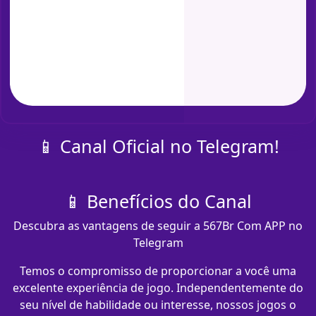
📱 Canal Oficial no Telegram!
📱 Benefícios do Canal
Descubra as vantagens de seguir a 567Br Com APP no
Telegram
Temos o compromisso de proporcionar a você uma
excelente experiência de jogo. Independentemente do
seu nível de habilidade ou interesse, nossos jogos o