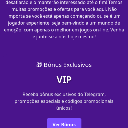
desafiarão e o manterão interessado até o fim! Temos
muitas promoções e ofertas para você aqui. Não
importa se você está apenas começando ou se é um
jogador experiente, seja bem-vindo a um mundo de
emoção, com apenas o melhor em jogos on-line. Venha
e junte-se a nós hoje mesmo!
🎁 Bônus Exclusivos
VIP
Receba bônus exclusivos do Telegram,
promoções especiais e códigos promocionais
únicos!
Ver Bônus