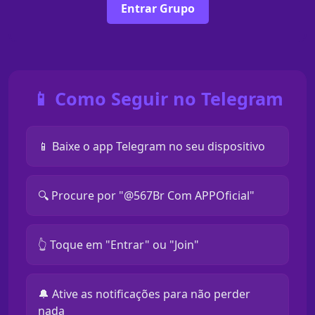
Entrar Grupo
📱 Como Seguir no Telegram
📱 Baixe o app Telegram no seu dispositivo
🔍 Procure por "@567Br Com APPOficial"
👆 Toque em "Entrar" ou "Join"
🔔 Ative as notificações para não perder
nada