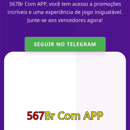
567Br Com APP, você tem acesso a promoções
incríveis e uma experiência de jogo inigualável.
Junte-se aos vencedores agora!
SEGUIR NO TELEGRAM