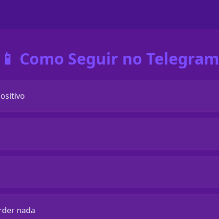
📱 Como Seguir no Telegram
ositivo
erder nada