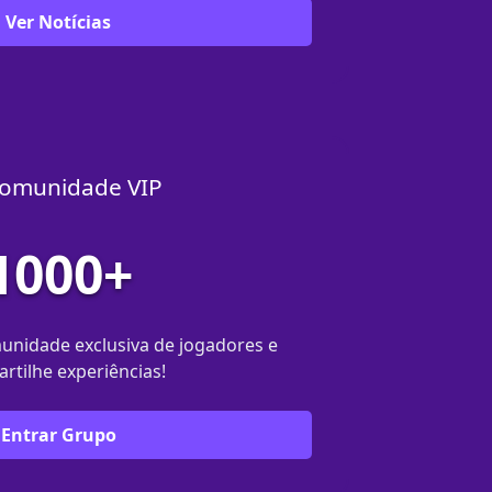
Ver Notícias
Comunidade VIP
1000+
unidade exclusiva de jogadores e
rtilhe experiências!
Entrar Grupo