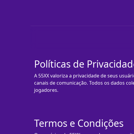
Políticas de Privacida
A 55XX valoriza a privacidade de seus usuá
canais de comunicação. Todos os dados cole
jogadores.
Termos e Condições