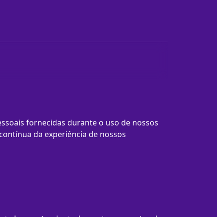
essoais fornecidas durante o uso de nossos
 contínua da experiência de nossos