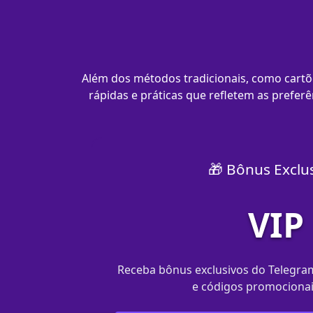
Além dos métodos tradicionais, como cartõe
rápidas e práticas que refletem as preferên
🎁 Bônus Exclu
VIP
Receba bônus exclusivos do Telegra
e códigos promocionai