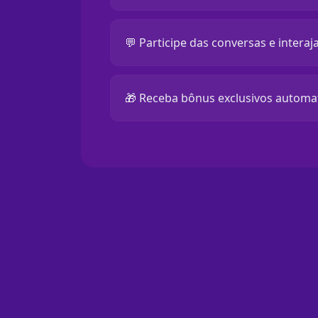
💬 Participe das conversas e interaj
🎁 Receba bônus exclusivos autom