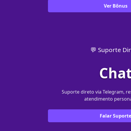
Ver Bônus
💬 Suporte Di
Cha
Suporte direto via Telegram, r
atendimento persona
Falar Suport