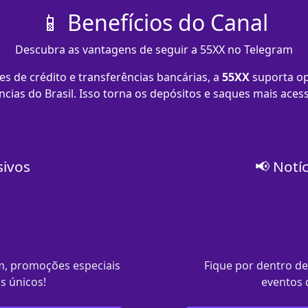
📱 Benefícios do Canal
Descubra as vantagens de seguir a 55XX no Telegram
s de crédito e transferências bancárias, a
55XX
suporta op
cias do Brasil. Isso torna os depósitos e saques mais acess
sivos
📢 Notí
m, promoções especiais
Fique por dentro d
s únicos!
eventos 