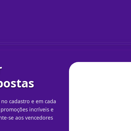
r
postas
 no cadastro e em cada
 promoções incríveis e
unte-se aos vencedores