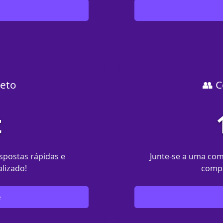
reto
👥 
t
espostas rápidas e
Junte-se a uma com
lizado!
compa
e