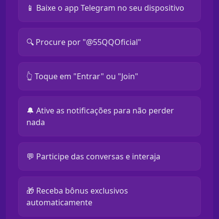
📱 Baixe o app Telegram no seu dispositivo
🔍 Procure por "@55QQOficial"
👆 Toque em "Entrar" ou "Join"
🔔 Ative as notificações para não perder
nada
💬 Participe das conversas e interaja
🎁 Receba bônus exclusivos
automaticamente