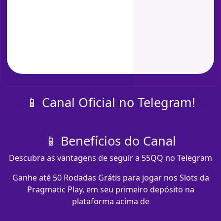
📱 Canal Oficial no Telegram!
📱 Benefícios do Canal
Descubra as vantagens de seguir a 55QQ no Telegram
Ganhe até 50 Rodadas Grátis para jogar nos Slots da
Pragmatic Play, em seu primeiro depósito na
plataforma acima de