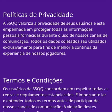
Políticas de Privacidade
A 55QQ valoriza a privacidade de seus usuários e está
empenhada em proteger todas as informações
pessoais fornecidas durante o uso de nossos canais de
comunicação. Todos os dados coletados são utilizados
exclusivamente para fins de melhoria contínua da
experiência de nossos jogadores.
Termos e Condições
Os usuários da 55QQ concordam em respeitar todas as
regras e regulamentos estabelecidos. É importante ler
e entender todos os termos antes de participar de
nossos canais de comunicação. A violação destes