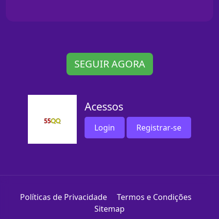
SEGUIR AGORA
Acessos
Login
Registrar-se
Políticas de Privacidade
Termos e Condições
Sitemap