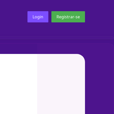
Login
Registrar-se