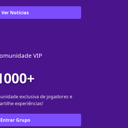
Ver Notícias
Comunidade VIP
1000+
unidade exclusiva de jogadores e
rtilhe experiências!
Entrar Grupo