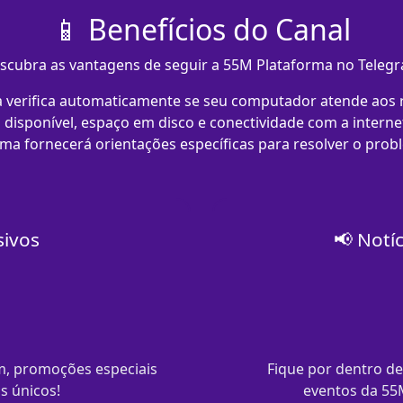
📱 Benefícios do Canal
scubra as vantagens de seguir a 55M Plataforma no Teleg
 verifica automaticamente se seu computador atende aos re
isponível, espaço em disco e conectividade com a internet.
ema fornecerá orientações específicas para resolver o prob
sivos
📢 Notí
m, promoções especiais
Fique por dentro d
s únicos!
eventos da 55