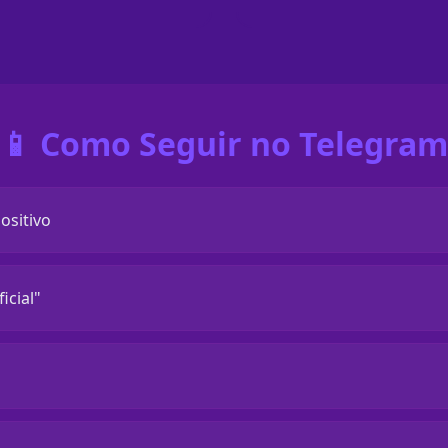
📱 Como Seguir no Telegram
ositivo
icial"