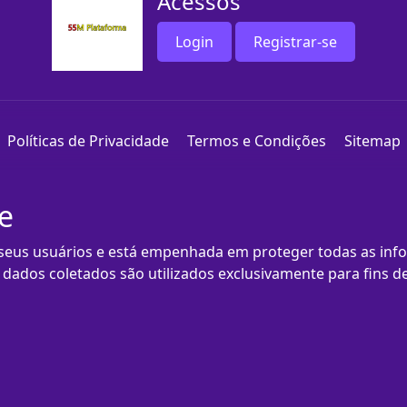
Acessos
Login
Registrar-se
Políticas de Privacidade
Termos e Condições
Sitemap
de
e seus usuários e está empenhada em proteger todas as inf
dados coletados são utilizados exclusivamente para fins d