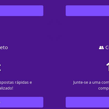
reto
👥 
t
espostas rápidas e
Junte-se a uma com
lizado!
compa
e