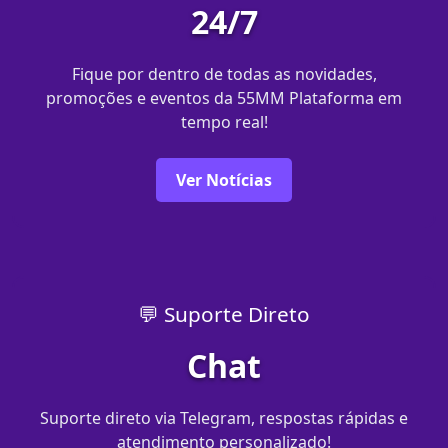
24/7
Fique por dentro de todas as novidades,
promoções e eventos da 55MM Plataforma em
tempo real!
Ver Notícias
💬 Suporte Direto
Chat
Suporte direto via Telegram, respostas rápidas e
atendimento personalizado!