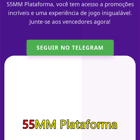
55MM Plataforma, você tem acesso a promoções
incríveis e uma experiência de jogo inigualável.
Junte-se aos vencedores agora!
SEGUIR NO TELEGRAM