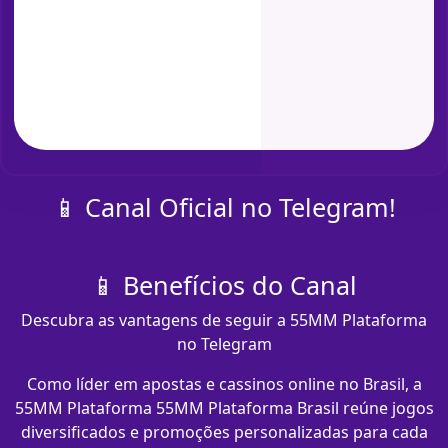
📱 Canal Oficial no Telegram!
📱 Benefícios do Canal
Descubra as vantagens de seguir a 55MM Plataforma
no Telegram
Como líder em apostas e cassinos online no Brasil, a
55MM Plataforma 55MM Plataforma Brasil reúne jogos
diversificados e promoções personalizadas para cada