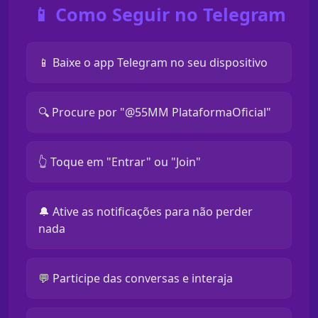
📱 Como Seguir no Telegram
📱 Baixe o app Telegram no seu dispositivo
🔍 Procure por "@55MM PlataformaOficial"
👆 Toque em "Entrar" ou "Join"
🔔 Ative as notificações para não perder
nada
💬 Participe das conversas e interaja