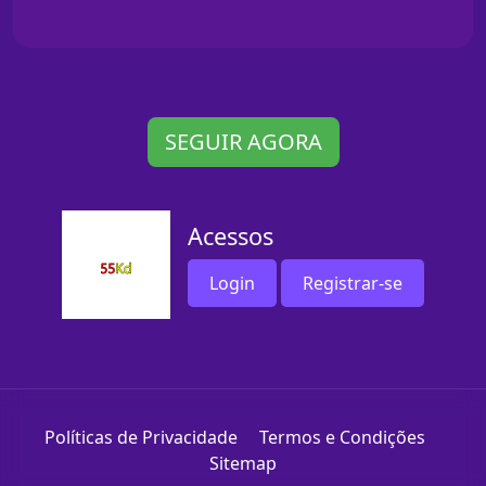
SEGUIR AGORA
Acessos
Login
Registrar-se
Políticas de Privacidade
Termos e Condições
Sitemap