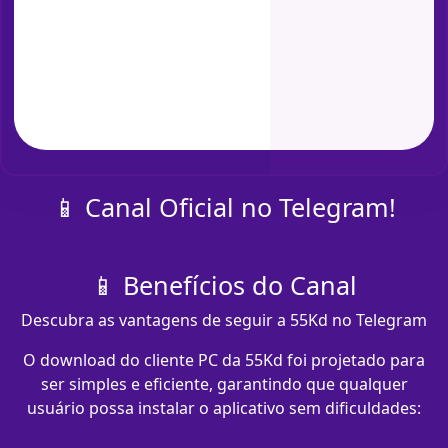
📱 Canal Oficial no Telegram!
📱 Benefícios do Canal
Descubra as vantagens de seguir a 55Kd no Telegram
O download do cliente PC da 55Kd foi projetado para
ser simples e eficiente, garantindo que qualquer
usuário possa instalar o aplicativo sem dificuldades: