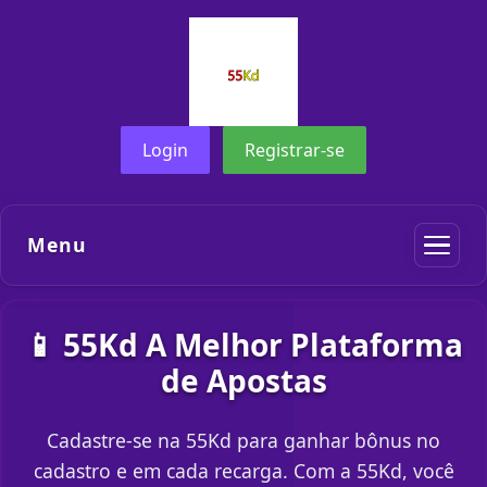
Login
Registrar-se
Menu
📱 55Kd A Melhor Plataforma
de Apostas
Cadastre-se na 55Kd para ganhar bônus no
cadastro e em cada recarga. Com a 55Kd, você