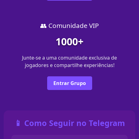
👥 Comunidade VIP
1000+
Junte-se a uma comunidade exclusiva de
jogadores e compartilhe experiências!
Entrar Grupo
📱 Como Seguir no Telegram