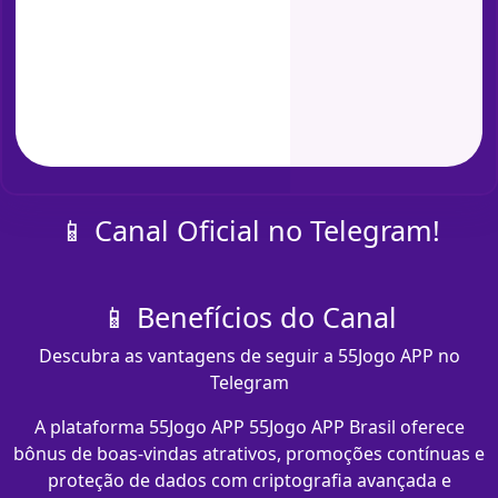
📱 Canal Oficial no Telegram!
📱 Benefícios do Canal
Descubra as vantagens de seguir a 55Jogo APP no
Telegram
A plataforma 55Jogo APP 55Jogo APP Brasil oferece
bônus de boas-vindas atrativos, promoções contínuas e
proteção de dados com criptografia avançada e