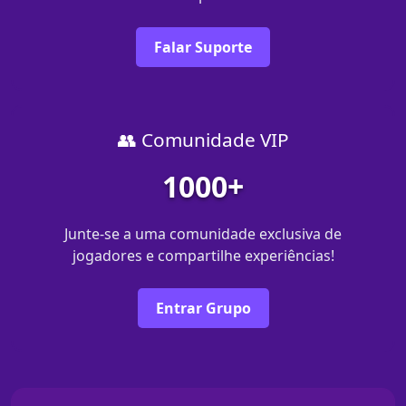
Falar Suporte
👥 Comunidade VIP
1000+
Junte-se a uma comunidade exclusiva de
jogadores e compartilhe experiências!
Entrar Grupo