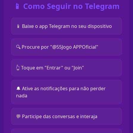
📱 Como Seguir no Telegram
📱 Baixe o app Telegram no seu dispositivo
🔍 Procure por "@55Jogo APPOficial"
👆 Toque em "Entrar" ou "Join"
🔔 Ative as notificações para não perder
nada
💬 Participe das conversas e interaja