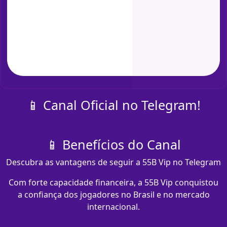
📱 Canal Oficial no Telegram!
📱 Benefícios do Canal
Descubra as vantagens de seguir a 55B Vip no Telegram
Com forte capacidade financeira, a 55B Vip conquistou
a confiança dos jogadores no Brasil e no mercado
internacional.