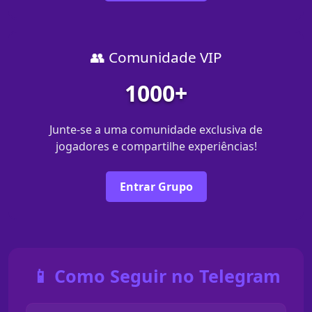
👥 Comunidade VIP
1000+
Junte-se a uma comunidade exclusiva de
jogadores e compartilhe experiências!
Entrar Grupo
📱 Como Seguir no Telegram