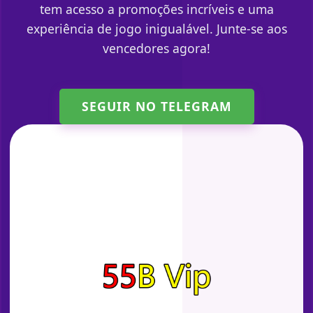
tem acesso a promoções incríveis e uma
experiência de jogo inigualável. Junte-se aos
vencedores agora!
SEGUIR NO TELEGRAM