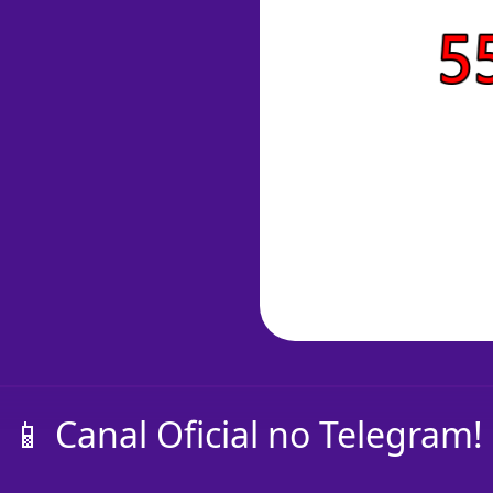
📱 Canal Oficial no Telegram!