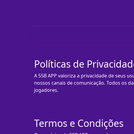
Políticas de Privacida
A 55B APP valoriza a privacidade de seus u
nossos canais de comunicação. Todos os dad
jogadores.
Termos e Condições