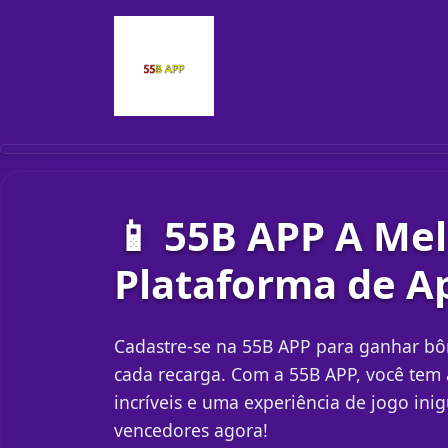
📱 55B APP A Me
Plataforma de A
Cadastre-se na 55B APP para ganhar bô
cada recarga. Com a 55B APP, você tem
incríveis e uma experiência de jogo inig
vencedores agora!