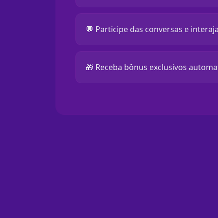
💬 Participe das conversas e interaj
🎁 Receba bônus exclusivos autom