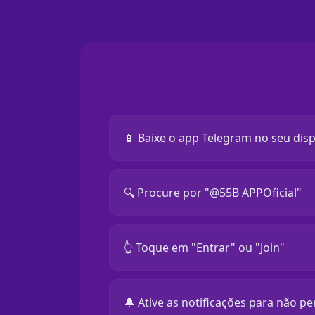
📱 Baixe o app Telegram no seu disp
🔍 Procure por "@55B APPOficial"
👆 Toque em "Entrar" ou "Join"
🔔 Ative as notificações para não p