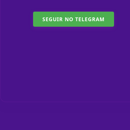
SEGUIR NO TELEGRAM