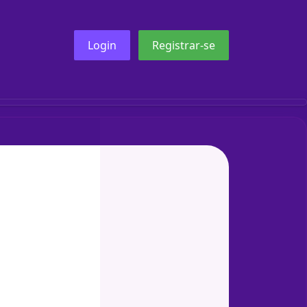
Login
Registrar-se