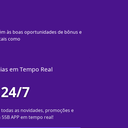
bém às boas oportunidades de bônus e
tais como
cias em Tempo Real
24/7
e todas as novidades, promoções e
a 55B APP em tempo real!