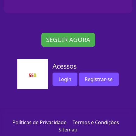
SEGUIR AGORA
Acessos
Login
Registrar-se
Políticas de Privacidade
Termos e Condições
Sitemap