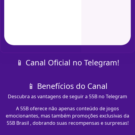
📱 Canal Oficial no Telegram!
📱 Benefícios do Canal
Descubra as vantagens de seguir a 55B no Telegram
A 55B oferece não apenas conteúdo de jogos
emocionantes, mas também promoções exclusivas da
55B Brasil , dobrando suas recompensas e surpresas!