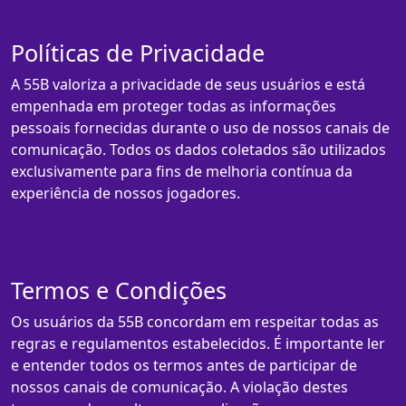
Políticas de Privacidade
A 55B valoriza a privacidade de seus usuários e está
empenhada em proteger todas as informações
pessoais fornecidas durante o uso de nossos canais de
comunicação. Todos os dados coletados são utilizados
exclusivamente para fins de melhoria contínua da
experiência de nossos jogadores.
Termos e Condições
Os usuários da 55B concordam em respeitar todas as
regras e regulamentos estabelecidos. É importante ler
e entender todos os termos antes de participar de
nossos canais de comunicação. A violação destes