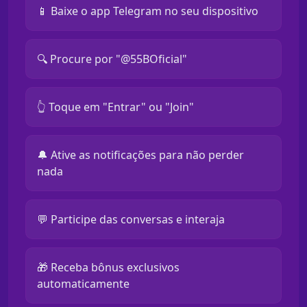
📱 Baixe o app Telegram no seu dispositivo
🔍 Procure por "@55BOficial"
👆 Toque em "Entrar" ou "Join"
🔔 Ative as notificações para não perder
nada
💬 Participe das conversas e interaja
🎁 Receba bônus exclusivos
automaticamente