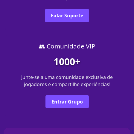
Falar Suporte
👥 Comunidade VIP
1000+
Junte-se a uma comunidade exclusiva de
jogadores e compartilhe experiências!
Entrar Grupo