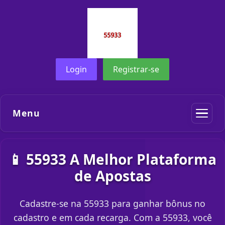
Login
Registrar-se
Menu
📱 55933 A Melhor Plataforma
de Apostas
Cadastre-se na 55933 para ganhar bônus no
cadastro e em cada recarga. Com a 55933, você