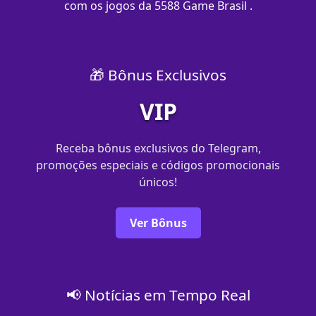
com os jogos da 5588 Game Brasil .
🎁 Bônus Exclusivos
VIP
Receba bônus exclusivos do Telegram,
promoções especiais e códigos promocionais
únicos!
Ver Bônus
📢 Notícias em Tempo Real