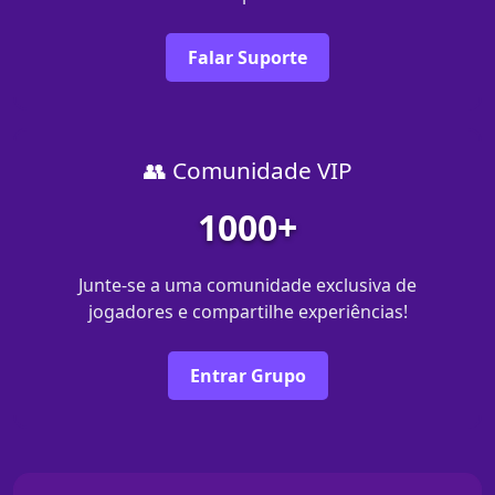
Falar Suporte
👥 Comunidade VIP
1000+
Junte-se a uma comunidade exclusiva de
jogadores e compartilhe experiências!
Entrar Grupo