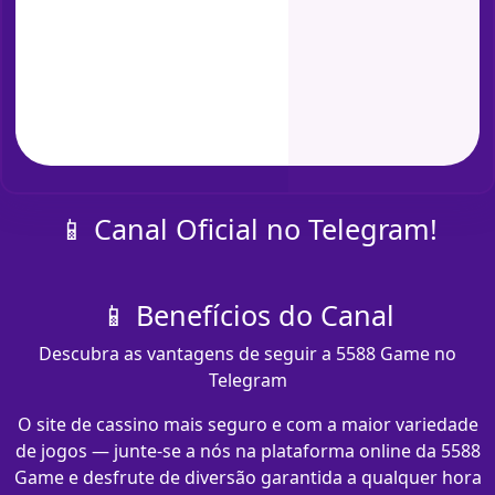
📱 Canal Oficial no Telegram!
📱 Benefícios do Canal
Descubra as vantagens de seguir a 5588 Game no
Telegram
O site de cassino mais seguro e com a maior variedade
de jogos — junte-se a nós na plataforma online da 5588
Game e desfrute de diversão garantida a qualquer hora