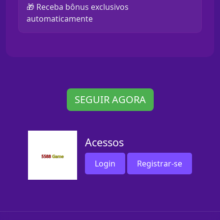
🎁 Receba bônus exclusivos
automaticamente
SEGUIR AGORA
Acessos
Login
Registrar-se