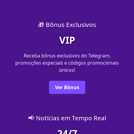
🎁 Bônus Exclusivos
VIP
Receba bônus exclusivos do Telegram,
promoções especiais e códigos promocionais
únicos!
Ver Bônus
📢 Notícias em Tempo Real
24/7