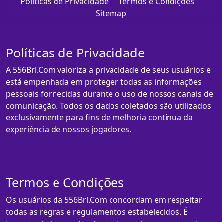
Políticas de Privacidade
Termos e Condições
Sitemap
Políticas de Privacidade
A 556Brl.Com valoriza a privacidade de seus usuários e
está empenhada em proteger todas as informações
pessoais fornecidas durante o uso de nossos canais de
comunicação. Todos os dados coletados são utilizados
exclusivamente para fins de melhoria contínua da
experiência de nossos jogadores.
Termos e Condições
Os usuários da 556Brl.Com concordam em respeitar
todas as regras e regulamentos estabelecidos. É