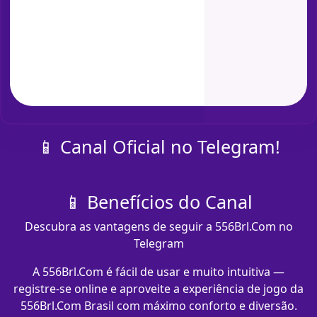
📱 Canal Oficial no Telegram!
📱 Benefícios do Canal
Descubra as vantagens de seguir a 556Brl.Com no
Telegram
A 556Brl.Com é fácil de usar e muito intuitiva —
registre-se online e aproveite a experiência de jogo da
556Brl.Com Brasil com máximo conforto e diversão.