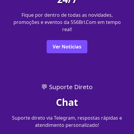
Fique por dentro de todas as novidades,
promoções e eventos da 556Brl.Com em tempo
real!
Ver Notícias
💬 Suporte Direto
Chat
Suporte direto via Telegram, respostas rápidas e
atendimento personalizado!