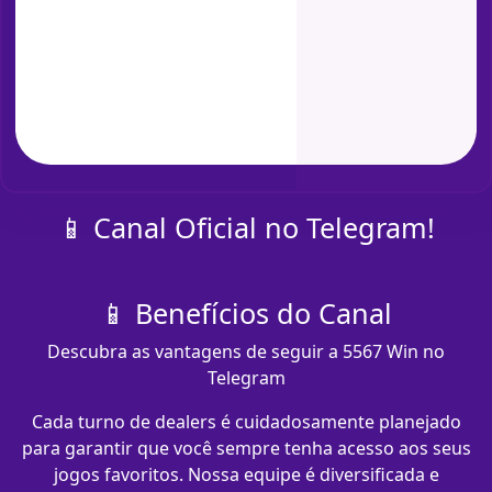
📱 Canal Oficial no Telegram!
📱 Benefícios do Canal
Descubra as vantagens de seguir a 5567 Win no
Telegram
Cada turno de dealers é cuidadosamente planejado
para garantir que você sempre tenha acesso aos seus
jogos favoritos. Nossa equipe é diversificada e