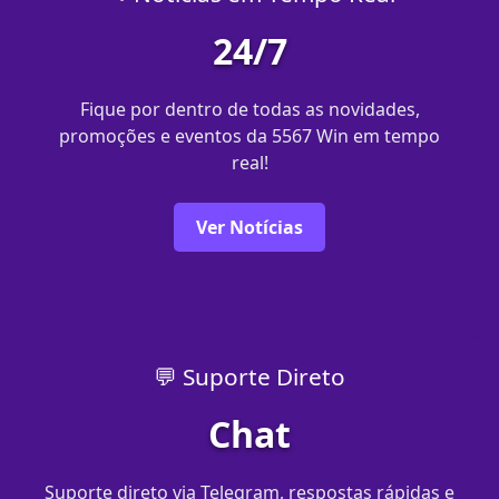
24/7
Fique por dentro de todas as novidades,
promoções e eventos da 5567 Win em tempo
real!
Ver Notícias
💬 Suporte Direto
Chat
Suporte direto via Telegram, respostas rápidas e