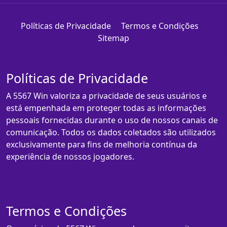
Políticas de Privacidade
Termos e Condições
Sitemap
Políticas de Privacidade
A 5567 Win valoriza a privacidade de seus usuários e
está empenhada em proteger todas as informações
pessoais fornecidas durante o uso de nossos canais de
comunicação. Todos os dados coletados são utilizados
exclusivamente para fins de melhoria contínua da
experiência de nossos jogadores.
Termos e Condições