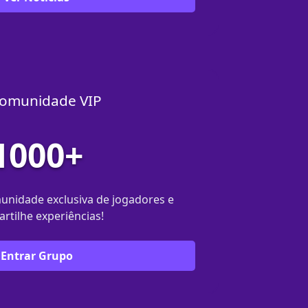
Comunidade VIP
1000+
unidade exclusiva de jogadores e
rtilhe experiências!
Entrar Grupo