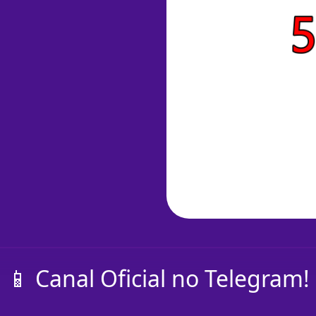
📱 Canal Oficial no Telegram!