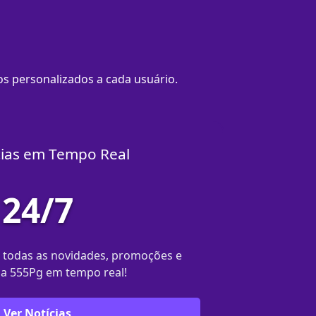
os personalizados a cada usuário.
cias em Tempo Real
24/7
e todas as novidades, promoções e
a 555Pg em tempo real!
Ver Notícias