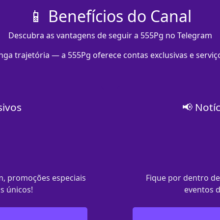
📱 Benefícios do Canal
Descubra as vantagens de seguir a 555Pg no Telegram
nga trajetória — a 555Pg oferece contas exclusivas e serviç
sivos
📢 Notí
m, promoções especiais
Fique por dentro d
s únicos!
eventos d