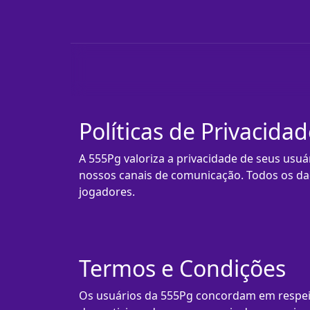
Políticas de Privacida
A 555Pg valoriza a privacidade de seus usu
nossos canais de comunicação. Todos os dad
jogadores.
Termos e Condições
Os usuários da 555Pg concordam em respeita