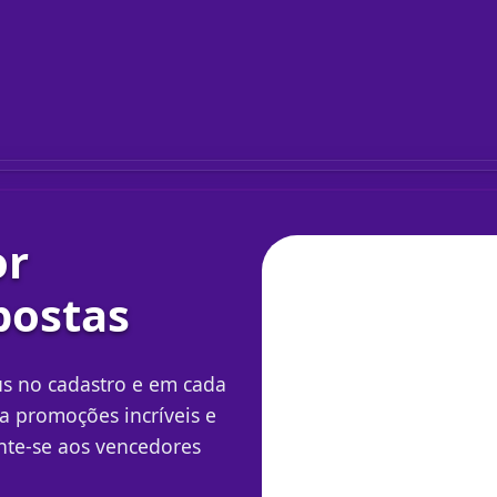
or
postas
s no cadastro e em cada
a promoções incríveis e
unte-se aos vencedores