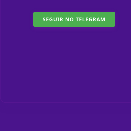
SEGUIR NO TELEGRAM