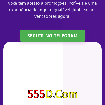
você tem acesso a promoções incríveis e uma
experiência de jogo inigualável. Junte-se aos
vencedores agora!
SEGUIR NO TELEGRAM