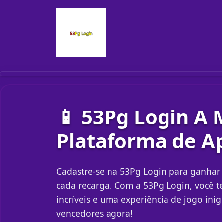
📱 53Pg Login A 
Plataforma de A
Cadastre-se na 53Pg Login para ganhar
cada recarga. Com a 53Pg Login, você 
incríveis e uma experiência de jogo inig
vencedores agora!