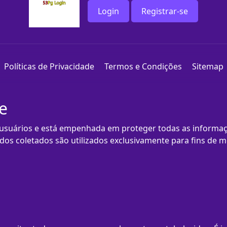
Login
Registrar-se
Políticas de Privacidade
Termos e Condições
Sitemap
de
s usuários e está empenhada em proteger todas as informa
os coletados são utilizados exclusivamente para fins de m