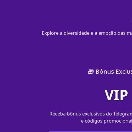
Explore a diversidade e a emoção das m
🎁 Bônus Exclu
VIP
Receba bônus exclusivos do Telegra
e códigos promocionai