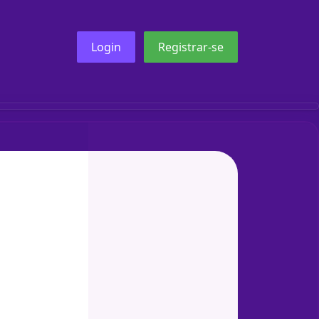
Login
Registrar-se