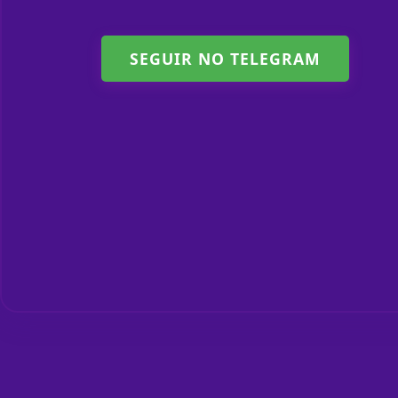
SEGUIR NO TELEGRAM