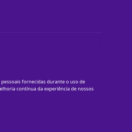
 pessoais fornecidas durante o uso de
elhoria contínua da experiência de nossos