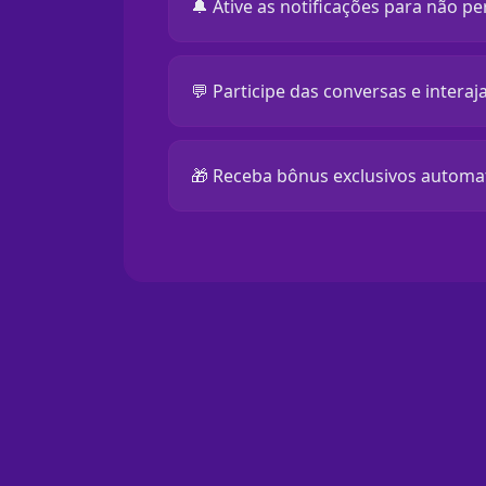
🔔 Ative as notificações para não p
💬 Participe das conversas e interaj
🎁 Receba bônus exclusivos autom