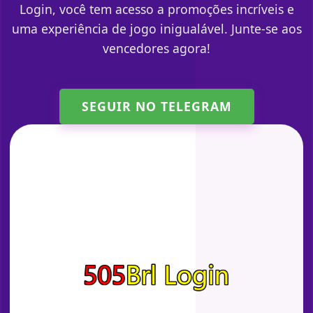
Login, você tem acesso a promoções incríveis e
uma experiência de jogo inigualável. Junte-se aos
vencedores agora!
SEGUIR NO TELEGRAM