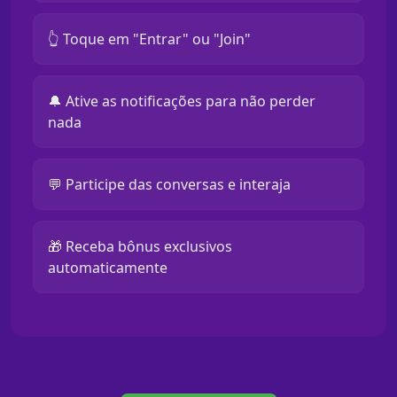
👆 Toque em "Entrar" ou "Join"
🔔 Ative as notificações para não perder
nada
💬 Participe das conversas e interaja
🎁 Receba bônus exclusivos
automaticamente