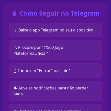
📱 Como Seguir no Telegram
📱 Baixe o app Telegram no seu dispositivo
🔍 Procure por "@500 Jogo
PlataformaOficial"
👆 Toque em "Entrar" ou "Join"
🔔 Ative as notificações para não perder
nada