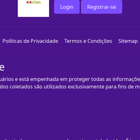
Login
Registrar-se
Políticas de Privacidade
Termos e Condições
Sitemap
de
usuários e está empenhada em proteger todas as informaçõe
os coletados são utilizados exclusivamente para fins de m