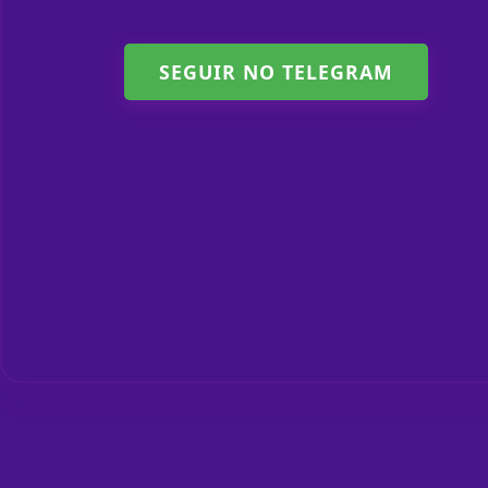
SEGUIR NO TELEGRAM