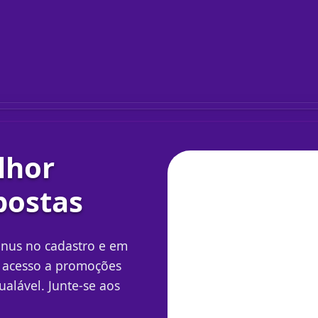
lhor
postas
ônus no cadastro e em
m acesso a promoções
ualável. Junte-se aos