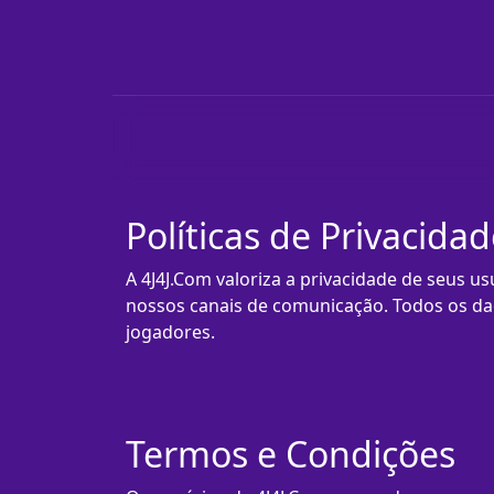
Políticas de Privacida
A 4J4J.Com valoriza a privacidade de seus 
nossos canais de comunicação. Todos os dad
jogadores.
Termos e Condições