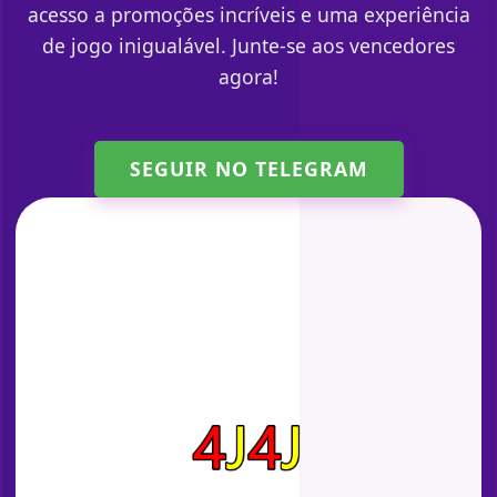
acesso a promoções incríveis e uma experiência
de jogo inigualável. Junte-se aos vencedores
agora!
SEGUIR NO TELEGRAM