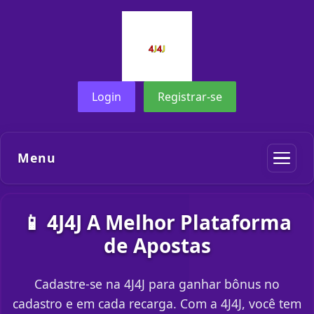
Login
Registrar-se
Menu
📱 4J4J A Melhor Plataforma
de Apostas
Cadastre-se na 4J4J para ganhar bônus no
cadastro e em cada recarga. Com a 4J4J, você tem