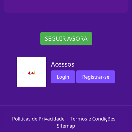
SEGUIR AGORA
Acessos
Login
Registrar-se
Políticas de Privacidade
Termos e Condições
Sitemap