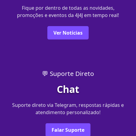
Fique por dentro de todas as novidades,
promoções e eventos da 4J4J em tempo real!
Ver Notícias
💬 Suporte Direto
Chat
Suporte direto via Telegram, respostas rápidas e
atendimento personalizado!
Falar Suporte