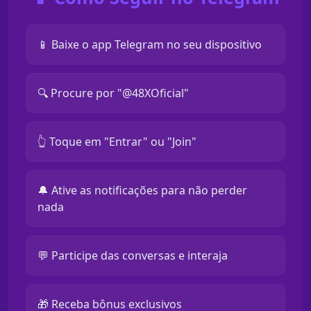
📱 Baixe o app Telegram no seu dispositivo
🔍 Procure por "@48XOficial"
👆 Toque em "Entrar" ou "Join"
🔔 Ative as notificações para não perder
nada
💬 Participe das conversas e interaja
🎁 Receba bônus exclusivos