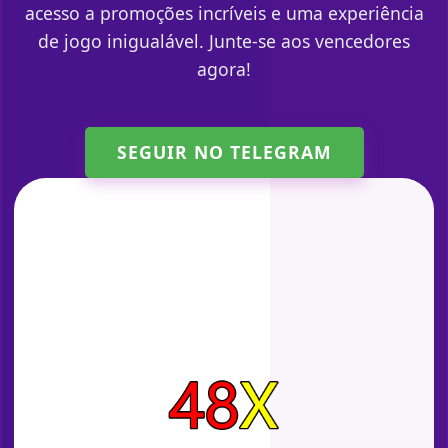
acesso a promoções incríveis e uma experiência
de jogo inigualável. Junte-se aos vencedores
agora!
SEGUIR NO TELEGRAM