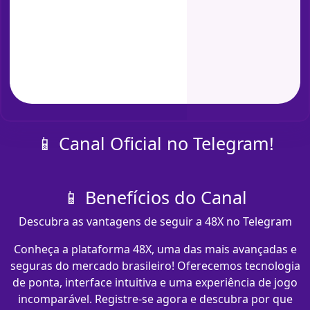
📱 Canal Oficial no Telegram!
📱 Benefícios do Canal
Descubra as vantagens de seguir a 48X no Telegram
Conheça a plataforma 48X, uma das mais avançadas e
seguras do mercado brasileiro! Oferecemos tecnologia
de ponta, interface intuitiva e uma experiência de jogo
incomparável. Registre-se agora e descubra por que