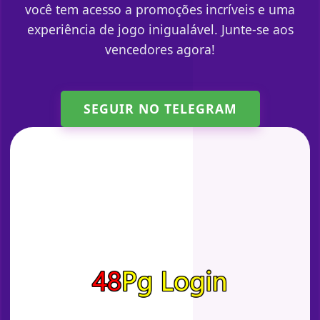
você tem acesso a promoções incríveis e uma
experiência de jogo inigualável. Junte-se aos
vencedores agora!
SEGUIR NO TELEGRAM