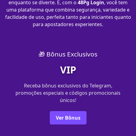
enquanto se diverte. E, com o
48Pg Login
, você tem
uma plataforma que combina segurança, variedade e
facilidade de uso, perfeita tanto para iniciantes quanto
para apostadores experientes.
🎁 Bônus Exclusivos
VIP
Receba bônus exclusivos do Telegram,
promoções especiais e códigos promocionais
únicos!
Ver Bônus