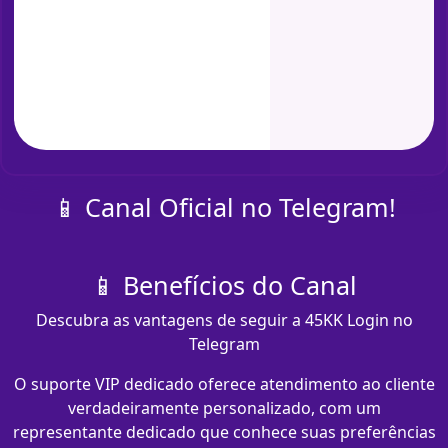
📱 Canal Oficial no Telegram!
📱 Benefícios do Canal
Descubra as vantagens de seguir a 45KK Login no
Telegram
O suporte VIP dedicado oferece atendimento ao cliente
verdadeiramente personalizado, com um
representante dedicado que conhece suas preferências