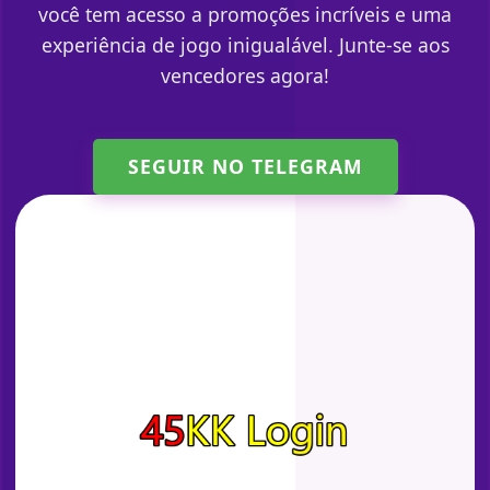
você tem acesso a promoções incríveis e uma
experiência de jogo inigualável. Junte-se aos
vencedores agora!
SEGUIR NO TELEGRAM