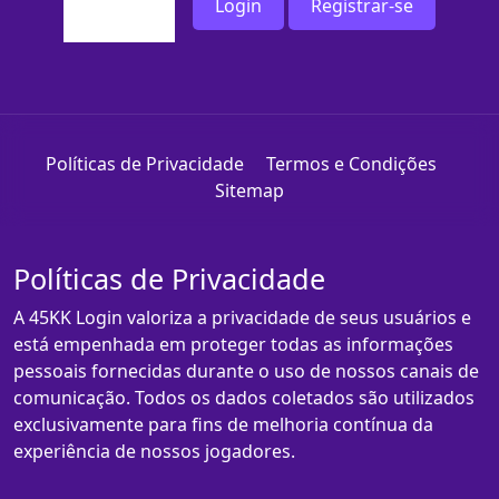
Login
Registrar-se
Políticas de Privacidade
Termos e Condições
Sitemap
Políticas de Privacidade
A 45KK Login valoriza a privacidade de seus usuários e
está empenhada em proteger todas as informações
pessoais fornecidas durante o uso de nossos canais de
comunicação. Todos os dados coletados são utilizados
exclusivamente para fins de melhoria contínua da
experiência de nossos jogadores.