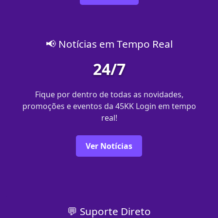
📢 Notícias em Tempo Real
24/7
Fique por dentro de todas as novidades,
promoções e eventos da 45KK Login em tempo
real!
Ver Notícias
💬 Suporte Direto