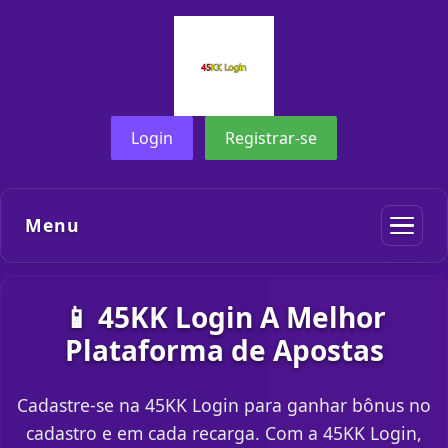
Login
Registrar-se
Menu
📱 45KK Login A Melhor
Plataforma de Apostas
Cadastre-se na 45KK Login para ganhar bônus no
cadastro e em cada recarga. Com a 45KK Login,