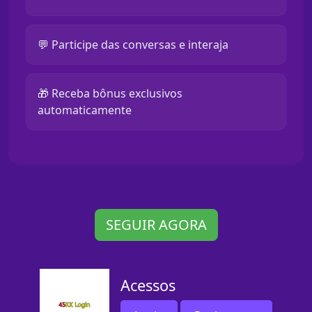
💬 Participe das conversas e interaja
🎁 Receba bônus exclusivos
automaticamente
SEGUIR AGORA
Acessos