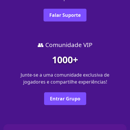
Falar Suporte
👥 Comunidade VIP
1000+
Junte-se a uma comunidade exclusiva de
jogadores e compartilhe experiências!
Entrar Grupo