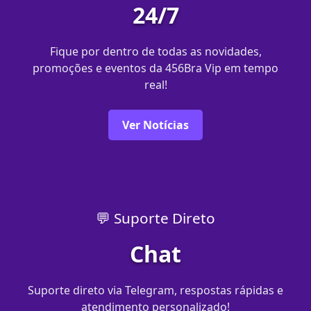
24/7
Fique por dentro de todas as novidades,
promoções e eventos da 456Bra Vip em tempo
real!
Ver Notícias
💬 Suporte Direto
Chat
Suporte direto via Telegram, respostas rápidas e
atendimento personalizado!