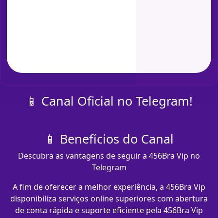
📱 Canal Oficial no Telegram!
📱 Benefícios do Canal
Descubra as vantagens de seguir a 456Bra Vip no
Telegram
A fim de oferecer a melhor experiência, a 456Bra Vip
disponibiliza serviços online superiores com abertura
de conta rápida e suporte eficiente pela 456Bra Vip