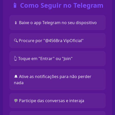
📱 Como Seguir no Telegram
📱 Baixe o app Telegram no seu dispositivo
🔍 Procure por "@456Bra VipOficial"
👆 Toque em "Entrar" ou "Join"
🔔 Ative as notificações para não perder
nada
💬 Participe das conversas e interaja