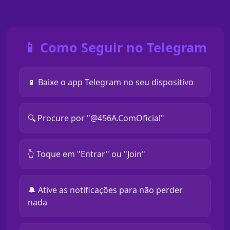
📱 Como Seguir no Telegram
📱 Baixe o app Telegram no seu dispositivo
🔍 Procure por "@456A.ComOficial"
👆 Toque em "Entrar" ou "Join"
🔔 Ative as notificações para não perder
nada