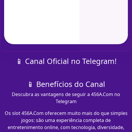
📱 Canal Oficial no Telegram!
📱 Benefícios do Canal
Descubra as vantagens de seguir a 456A.Com no
Telegram
Os slot 456A.Com oferecem muito mais do que simples
jogos: são uma experiência completa de
entretenimento online, com tecnologia, diversidade,